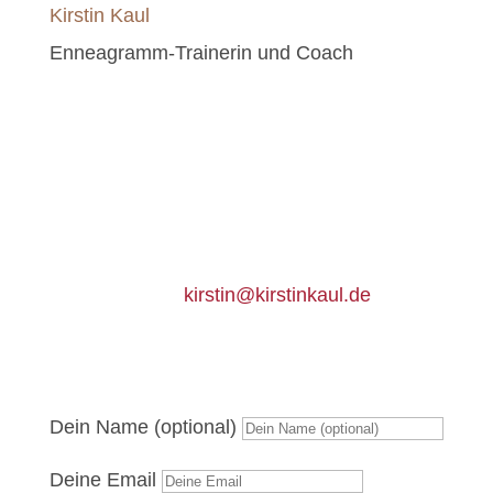
Kirstin Kaul
Enneagramm-Trainerin und Coach
Um mehr zu erfahren, schreibe mir einfach
eine Mail an
kirstin@kirstinkaul.de
, oder
gleich hier – dann sprechen wir gerne über
Einzelheiten. Ich freu mich auf dich!
Dein Name (optional)
Deine Email